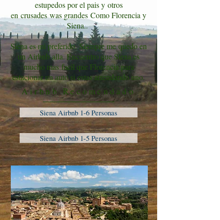
estupedos por el pais y otros
en crusades was grandes Como Florencia y
Siena.
.
Siena es mi preferido. Siempre me
quedo en
un Airbnb alla. Encuentro que Siena es
mucho mas facil que Florencia para
estacionar un auto si estas arrendando uno.
Airbnb Recomendado
Siena Airbnb 1-6 Personas
Siena Airbnb 1-5 Personas