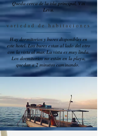
Queda cerca de la isla principal, Viti
Levu.
variedad de habitaciones
Hay dormitorios y bures disponibles en
este hotel. Los bures estan al lado del otro
con la vista al mar. La vista es muy linda.
Los dormitorios no están en la playa,
quedan a 2 minutos caminando.