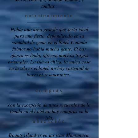
toallas.
entretenimiento
Habia una area grande que seria ideal
para una fiesta, dependiendo en la
cantidad de gente en el hotel. Cuando
fuimos no habia mucha gente. El bar
afuera es lindo, ofrecen muchos tragos
originales. La isla es chica, la unica cosa
en la isla es el hotel, no hay variedad de
bares ni restaurantes.
compras
con la excepción de unos recuerdos de la
tienda en el hotel no hay compras en la
isla.
ubicación
Bounty island es en las islas Mamanuca.