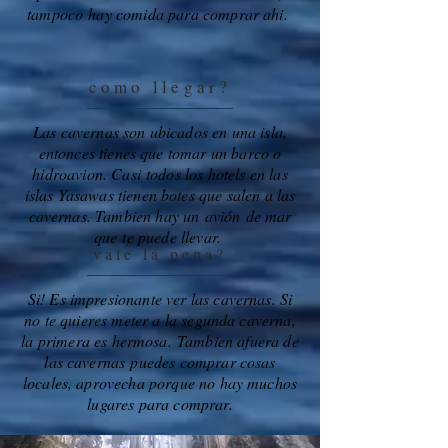
tampoco hay comida para comprar ahi.
como llegar?
Las cavernas son ubicados en una isla,
entonces tienes que tomar un barco o
hidroavion. Casi todos los hotels en las
islas Yasawas tienen botes que salen a las
cavernas. Tambien hay un
avión
de mar
que te puede llevar.
vale la pena?
Si! Es impresionante ver las cavernas. Si
no te quieres meter a la segunda caverna,
la primera es hermosa. Tambien afuera de
las cavernas puedes comprar cosas
locales, aprovecha porque no hay muchos
lugares para comprar.