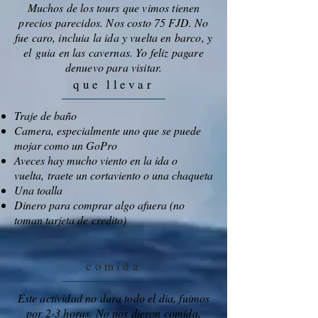
Muchos de los tours que vimos tienen
precios parecidos. Nos costo 75 FJD. No
fue caro, incluia la ida y vuelta en barco, y
el guia en las cavernas. Yo feliz pagare
denuevo para visitar.
que llevar
Traje de baño
Camera, especialmente uno que se puede
mojar como un GoPro
Aveces hay mucho viento en la ida o
vuelta, traete un cortaviento o una chaqueta
Una toalla
Dinero para comprar algo afuera (no
toman tarjeta de credito)
comida
Este actividad no dura todo el dia, fuimos
por 2-3 horas. No nos dieron comida,