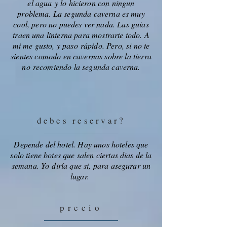
el agua y lo hicieron con ningun
problema. La segunda caverna es muy
cool, pero no puedes ver nada. Las guias
traen una linterna para mostrarte todo. A
mi me gusto, y paso rápido. Pero, si no te
sientes comodo en cavernas sobre la tierra
no recomiendo la segunda caverna.
debes reservar?
Depende del hotel. Hay unos hoteles que
solo tiene botes que salen ciertas dias de la
semana. Yo diría que si, para asegurar un
lugar.
precio