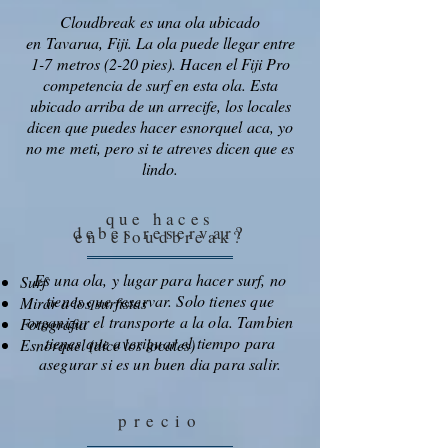
Cloudbreak es una ola ubicado
en Tavarua, Fiji. La ola puede llegar entre
1-7 metros (2-20 pies). Hacen el Fiji Pro
competencia de surf en esta ola. Esta
ubicado arriba de un arrecife, los locales
dicen que puedes hacer esnorquel aca, yo
no me meti, pero si te atreves dicen que es
lindo.
que haces
debes reservar?
en
cloudbreak?
Es una ola, y lugar para hacer surf, no
Surf
tienes que reservar. Solo tienes que
Mirar a los surfistas
organizar el transporte a la ola. Tambien
Fotografia
tienes que averiguar el tiempo para
Esnorquel (dice los locales)
asegurar si es un buen dia para salir.
precio