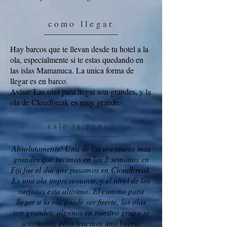
como llegar
Hay barcos que te llevan desde tu hotel a la
ola, especialmente si te estas quedando en
las islas Mamanuca. La unica forma de
llegar es en barco.
Aviso: Las olas para llegar son grandes, y la
ola de Cloudbreak es muy grande.
vale la pena?
Absolutamente! Una de las aventuras mas
grandes que tuvimos en las 3 semanas en
Fiji fue el dia que pasamos en Cloudbreak.
Es una ola impresionante, y el nivel de los
surfistas esta altisimo. El camino para
llegar a la ola puede ser fuerte, las olas
son grandes, algunos en nuestro grupo se
asustaron, pero tenemos una buena