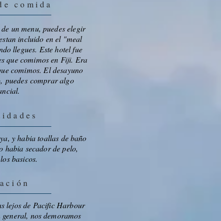
 de comida
e de un menu, puedes elegir
estan incluido en el "meal
o llegues. Este hotel fue
es que comimos en Fiji. Era
que comimos. El desayuno
o, puedes comprar algo
ancial.
idades
ya, y habia toallas de baño
o habia secador de pelo,
los basicos.
ación
s lejos de Pacific Harbour
n general, nos demoramos