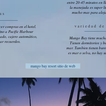
entre 20-45 minutos en ll
la manejada es super l
mucho mas para aloja
as
variedad de
er compras en el hotel.
ino a Pacific Harbour
ado, cajero automático,
Mango Bay tiene muchas
rar recuerdos.
Tienen dormitorios y bu
mar. Tambien tienen bures
es mar o selva, no hay u
mango bay resort sitio de web