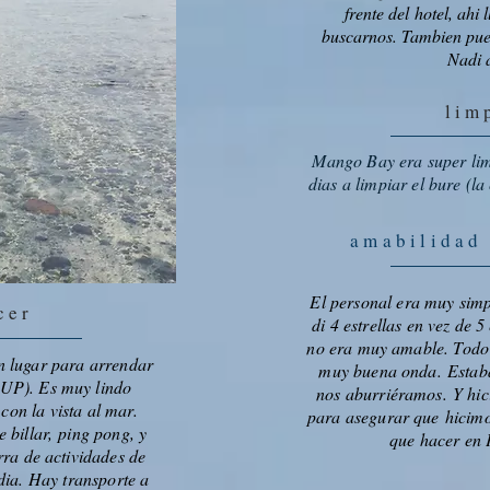
frente del hotel, ahi 
buscarnos. Tambien pued
Nadi a
lim
Mango Bay era super limp
dias a limpiar el bure (l
amabilidad
El personal era muy simp
cer
di 4 estrellas en vez de 
no era muy amable. Todo 
un lugar para arrendar
muy buena onda. Estab
SUP). Es muy lindo
nos aburriéramos. Y hic
con la vista al mar.
para asegurar que hicimo
 billar, ping pong, y
que hacer en 
rra de actividades de
dia. Hay transporte a