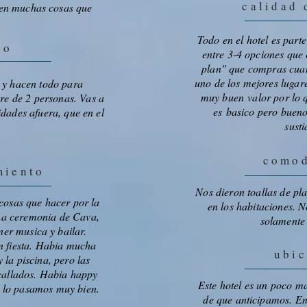
calidad
nen muchas cosas que
.
Todo en el hotel es part
io
entre 3-4 opciones que 
plan" que compras cuand
uno de los mejores lugar
 y hacen todo para
muy buen valor por lo 
e de 2 personas. Vas a
es basico pero buen
idades afuera, que en el
susti
comod
miento
Nos dieron toallas de pla
 cosas que hacer por la
en los habitaciones. N
na ceremonia de Cava,
solamente 
ner musica y bailar.
n fiesta. Habia mucha
ubic
 la piscina, pero las
 callados. Habia happy
Este hotel es un poco ma
os lo pasamos muy bien.
de que anticipamos. E